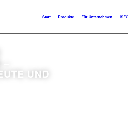
Start
Produkte
Für Unternehmen
ISF
E
 –
EUTE UND